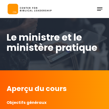
Skip
Menu
to
Close
main
Menu
content
Le ministre et le
ministère pratique
Aperçu du cours
Objectifs généraux