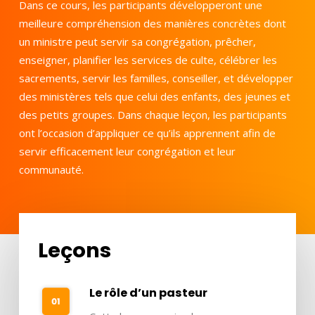
Dans ce cours, les participants développeront une
meilleure compréhension des manières concrètes dont
un ministre peut servir sa congrégation, prêcher,
enseigner, planifier les services de culte, célébrer les
sacrements, servir les familles, conseiller, et développer
des ministères tels que celui des enfants, des jeunes et
des petits groupes. Dans chaque leçon, les participants
ont l’occasion d’appliquer ce qu’ils apprennent afin de
servir efficacement leur congrégation et leur
communauté.
Leçons
Le rôle d’un pasteur