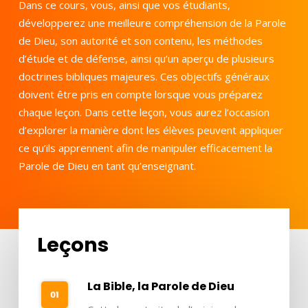
Dans ce cours, vous, ainsi que vos étudiants,
développerez une meilleure compréhension de la Parole
de Dieu, son autorité et son contenu, les méthodes
d’étude et de défense, ainsi qu’un aperçu de plusieurs
doctrines bibliques majeures. Ces objectifs généraux
doivent être pris en compte lorsque vous préparez
chaque leçon. Dans cette leçon, vous aurez l’occasion
d’explorer la manière dont les élèves peuvent appliquer
ce qu’ils apprennent afin de manipuler efficacement la
Parole de Dieu en tant qu’enseignant.
Leçons
La Bible, la Parole de Dieu