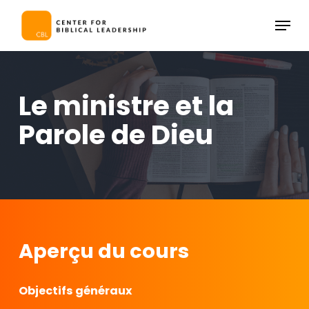
Skip
Menu
to
Close
main
Menu
content
Le ministre et la
Parole de Dieu
Aperçu du cours
Objectifs généraux