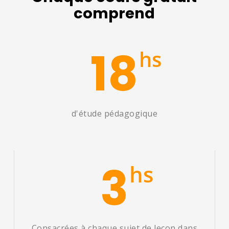
comprend
18
hs
d'étude pédagogique
3
hs
Consacrées à chaque sujet de leçon dans